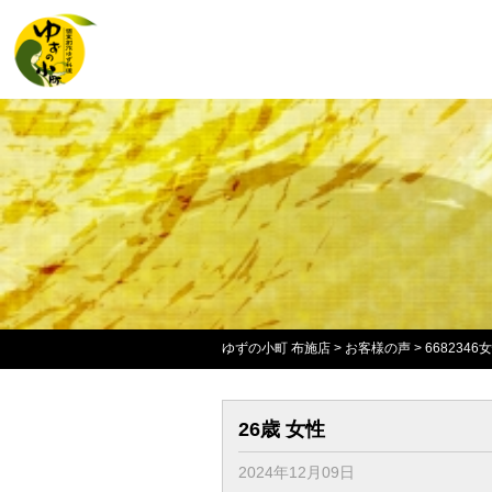
ゆずの小町 布施店
>
お客様の声
>
6682346
26歳 女性
2024年12月09日