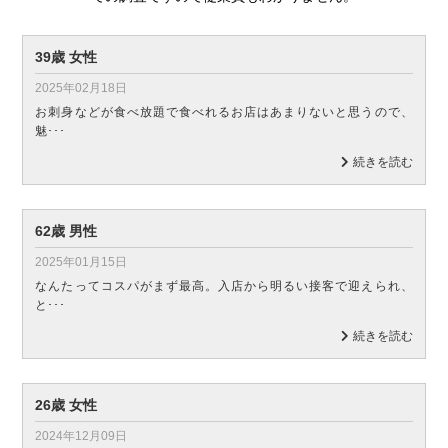
39歳 女性
2025年02月18日
お刺身などが食べ放題で食べれるお店はあまりないと思うので、
魅･･･
続きを読む
62歳 男性
2025年01月15日
なんたってコスパがまず最高。入店から明るい接客で迎えられ、
と･･･
続きを読む
26歳 女性
2024年12月09日