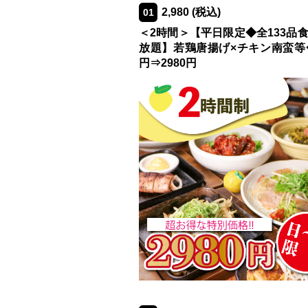
2,980
(税込)
01
＜2時間＞【平日限定◆全133品
放題】若鶏唐揚げ×チキン南蛮等◆
円⇒2980円