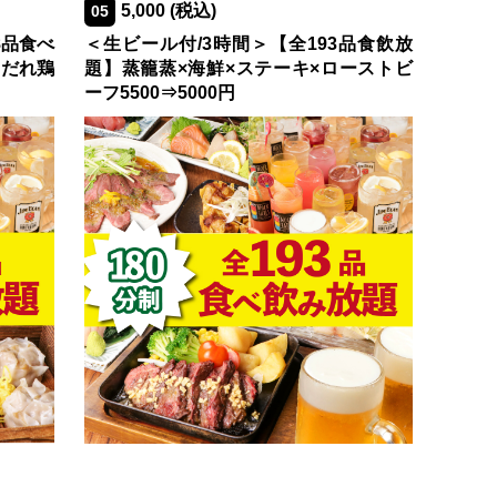
5,000
(税込)
05
8品食べ
＜生ビール付/3時間＞【全193品食飲放
よだれ鶏
題】蒸籠蒸×海鮮×ステーキ×ローストビ
ーフ5500⇒5000円