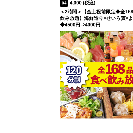
4,000
(税込)
04
＜2時間＞【金土祝前限定◆全16
飲み放題】海鮮造り×せいろ蒸×
◆4500円⇒4000円