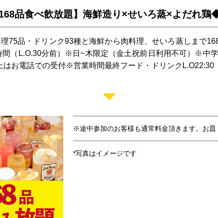
68品食べ飲放題】海鮮造り×せいろ蒸×よだれ鶏◆45
】料理75品・ドリンク93種と海鮮から肉料理、せいろ蒸しまで1
（L.O.30分前）※日~木限定（金土祝前日利用不可）※中学
上はお電話での受付※営業時間最終フード・ドリンクL.O22:30
※途中参加のお客様も通常料金頂きます。お皿
*写真はイメージです