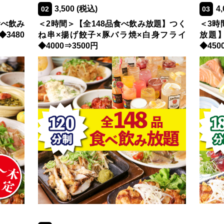
3,500
(税込)
4,
02
03
食べ飲み
＜2時間＞【全148品食べ飲み放題】つく
＜3時
3480
ね串×揚げ餃子×豚バラ焼×白身フライ
放題
◆4000⇒3500円
◆450