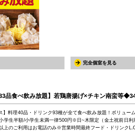
完全個室を見る
3品食べ飲み放題】若鶏唐揚げ×チキン南蛮等◆348
ース】料理40品・ドリンク93種が全て食べ飲み放題！ボリュ
小学生半額/小学生未満一律500円※日~木限定（金土祝前日利用
以上のご利用はお電話のみ※営業時間最終フード・ドリンクL.O2