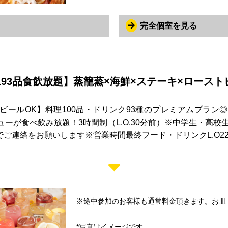
完全個室を見る
93品食飲放題】蒸籠蒸×海鮮×ステーキ×ローストビー
+生ビールOK】料理100品・ドリンク93種のプレミアムプラ
が食べ飲み放題！3時間制（L.O.30分前）※中学生・高校生
でご連絡をお願いします※営業時間最終フード・ドリンクL.O22:
※途中参加のお客様も通常料金頂きます。お皿
*写真はイメージです