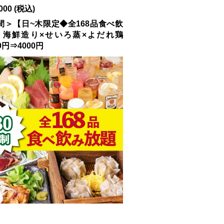
000
(税込)
間＞【日~木限定◆全168品食べ飲
】海鮮造り×せいろ蒸×よだれ鶏
0円⇒4000円