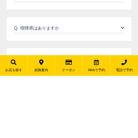
Q.
喫煙席はありますか
Q.
支払いは、どのような方法がありますか
お店を探す
経路案内
クーポン
Webで予約
電話で予約
Q.
ワンオーダー制ですか
Q.
交通手段は、何がありますか