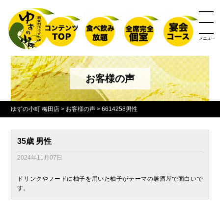
メニュー
お客様の声
ゆずの小町 梅田店
>
お客様の声
>
6614258男性
35歳 男性
2024年11月07日
ドリンクやフードに柚子を用いた柚子がテーマの居酒屋で面白いで
す。